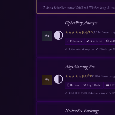
⚗ Anna Schreiber testete VoidBet 3 Wochen lang. Bitcoi
CipherPlay Anonym
🌒
9.4/10
★★★★★
(2.234 Bewertun
#2
Ξ Ethereum
🔐 KYC-frei
🎲 4.8
✓ Litecoin akzeptiert
✓ Niedrige M
AbyssGaming Pro
🌓
9.1/10
★★★★☆
(1.876 Bewertung
#3
₿ Bitcoin
💎 High Roller
🎰 4.20
✓ USDT/USDC Stablecoins
✓ VIP
NetherBet Exchange