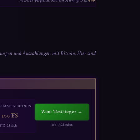
⚔ Direktvergleich: Anbieter A schlägt B in
4 von 6 Kategorien
₿ Ma
ahlungen und Auszahlungen mit Bitcoin. Hier sind
KOMMENSBONUS
Zum Testsieger →
 100 FS
18+ · AGB gelten
TC · 25-fach