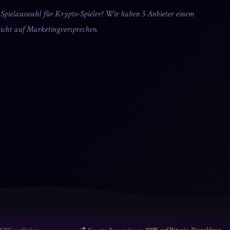
e Spielauswahl für Krypto-Spieler? Wir haben 5 Anbieter einem
sicht auf Marketingversprechen.