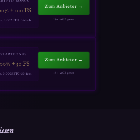
CRYPTO-BONUS
Zum Anbieter →
00% + 100 FS
18+ · AGB gelten
n. 0,002 ETH · 35-fach
STARTBONUS
Zum Anbieter →
100% + 50 FS
18+ · AGB gelten
. 0,0005 BTC · 30-fach
üssen