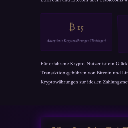
₿ 15
Akzeptierte Kryptowährungen (Testsieger)
Für erfahrene Krypto-Nutzer ist ein Glück
Transaktionsgebühren von Bitcoin und Li
Kryptowährungen zur idealen Zahlungsmetho